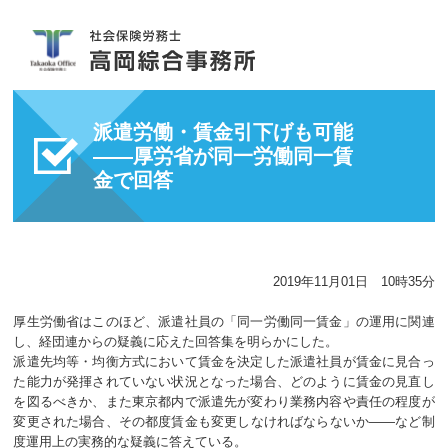
派遣労働・賃金引下げも可能
――厚労省が同一労働同一賃
金で回答
2019年11月01日 10時35分
厚生労働省はこのほど、派遣社員の「同一労働同一賃金」の運用に関連
し、経団連からの疑義に応えた回答集を明らかにした。
派遣先均等・均衡方式において賃金を決定した派遣社員が賃金に見合っ
た能力が発揮されていない状況となった場合、どのように賃金の見直し
を図るべきか、また東京都内で派遣先が変わり業務内容や責任の程度が
変更された場合、その都度賃金も変更しなければならないか――など制
度運用上の実務的な疑義に答えている。