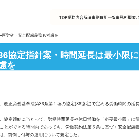
TOP
業務内容
解決事例
費用一覧
事務所概要
―厚労省・安全配慮義務も考慮を
36協定指針案・時間延長は最小限
慮を
、改正労働基準法第36条第１項の協定(36協定)で定める労働時間の
、協定締結に当たって、労働時間延長や休日労働を「必要最小限」に
ことができる時間内であっても、労働契約法第５条に基づく安全配慮
は、前倒し付与の運用について規定した。