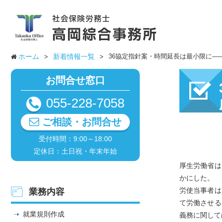
ホーム
新着情報一覧
36協定指針案・時間延長は最小限に―
お問合せ窓口
055-228-7058
ご相談・お問合せ
受付時間：9:00～18:00
定休日：土日祝・年末年始
厚生労働省は
かにした。
労使当事者は
業務内容
て労働させる
就業規則作成
義務に関して