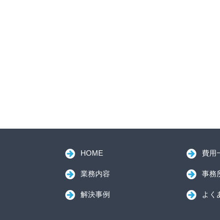
HOME
費用
業務内容
事務
解決事例
よく