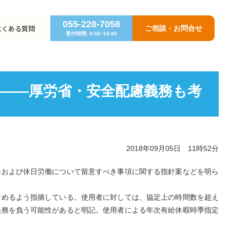
055-228-7058
よくある質問
ご相談・お問合せ
受付時間: 9:00~18:00
に――厚労省・安全配慮義務も考
2018年09月05日 11時52分
延長および休日労働について留意すべき事項に関する指針案などを明ら
留めるよう指摘している。使用者に対しては、協定上の時間数を超え
義務を負う可能性があると明記。使用者による年次有給休暇時季指定